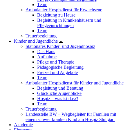
Team
Ambulanter Hospizdienst für Erwachsene
Begleitung zu Hause
Begleitung in Krankenhäusern und
Pflegeeinrichtungen
Team
Trauerbegleitung
Kinder und Jugendliche
Stationäres Kinder- und Jugendhospiz
Das Haus
Aufnahme
Pflege und Therapie
Pädagogische Begleitung
Freizeit und Angebote
Team
Ambulanter Hospizdienst für Kinder und Jugendliche
Begleitung und Beratung
Glückliche Augenblicke
Hospiz – was ist das?!
Team
Trauerbegleitung
Landesstelle BW – Wegbegleiter für Familien mit
einem schwer kranken Kind am Hospiz Stuttgart
Akademie
Ehrenamt