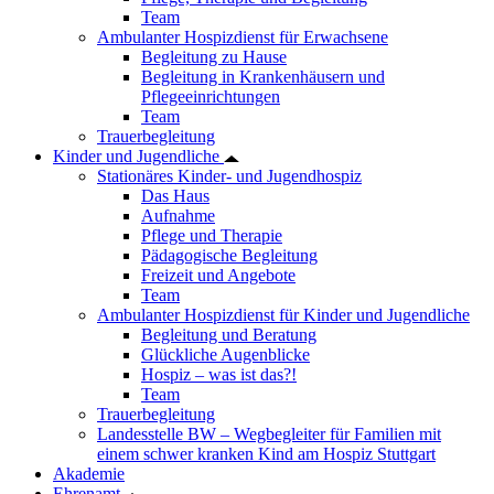
Team
Ambulanter Hospizdienst für Erwachsene
Begleitung zu Hause
Begleitung in Krankenhäusern und
Pflegeeinrichtungen
Team
Trauerbegleitung
Kinder und Jugendliche
Stationäres Kinder- und Jugendhospiz
Das Haus
Aufnahme
Pflege und Therapie
Pädagogische Begleitung
Freizeit und Angebote
Team
Ambulanter Hospizdienst für Kinder und Jugendliche
Begleitung und Beratung
Glückliche Augenblicke
Hospiz – was ist das?!
Team
Trauerbegleitung
Landesstelle BW – Wegbegleiter für Familien mit
einem schwer kranken Kind am Hospiz Stuttgart
Akademie
Ehrenamt