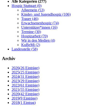
Alle Kategorien
(277)
Hospiz Stuttgart
(0)
Allgemein
(53)
Kinder- und Jugendhospiz
(106)
Trauer
(46)
Erwachsenenhospiz
(74)
Unterstützer*innen
(16)
Termine
(30)
Hospizarbeit
(70)
Wir in den Medien
(4)
KuBeMi
(2)
Landesstelle
(58)
Archiv
2026
(26 Einträge)
2025
(25 Einträge)
2024
(31 Einträge)
2023
(29 Einträge)
2022
(61 Einträge)
2021
(55 Einträge)
2020
(42 Einträge)
2019
(9 Einträge)
2018
(1 Eintrag)