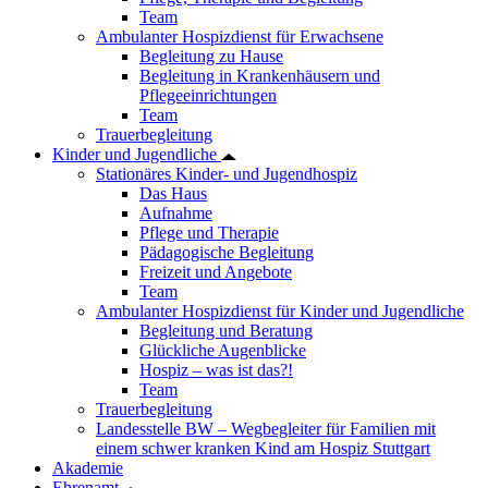
Team
Ambulanter Hospizdienst für Erwachsene
Begleitung zu Hause
Begleitung in Krankenhäusern und
Pflegeeinrichtungen
Team
Trauerbegleitung
Kinder und Jugendliche
Stationäres Kinder- und Jugendhospiz
Das Haus
Aufnahme
Pflege und Therapie
Pädagogische Begleitung
Freizeit und Angebote
Team
Ambulanter Hospizdienst für Kinder und Jugendliche
Begleitung und Beratung
Glückliche Augenblicke
Hospiz – was ist das?!
Team
Trauerbegleitung
Landesstelle BW – Wegbegleiter für Familien mit
einem schwer kranken Kind am Hospiz Stuttgart
Akademie
Ehrenamt