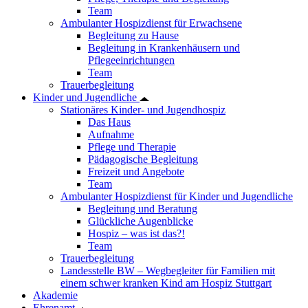
Team
Ambulanter Hospizdienst für Erwachsene
Begleitung zu Hause
Begleitung in Krankenhäusern und
Pflegeeinrichtungen
Team
Trauerbegleitung
Kinder und Jugendliche
Stationäres Kinder- und Jugendhospiz
Das Haus
Aufnahme
Pflege und Therapie
Pädagogische Begleitung
Freizeit und Angebote
Team
Ambulanter Hospizdienst für Kinder und Jugendliche
Begleitung und Beratung
Glückliche Augenblicke
Hospiz – was ist das?!
Team
Trauerbegleitung
Landesstelle BW – Wegbegleiter für Familien mit
einem schwer kranken Kind am Hospiz Stuttgart
Akademie
Ehrenamt