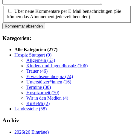
Über neue Kommentare per E-Mail benachrichtigen (Sie
können das Abonnement jederzeit beenden)
Kommentar absenden
Kategorien:
Alle Kategorien
(277)
Hospiz Stuttgart
(0)
Allgemein
(53)
Kinder- und Jugendhospiz
(106)
Trauer
(46)
Erwachsenenhospiz
(74)
Unterstützer*innen
(16)
Termine
(30)
Hospizarbeit
(70)
Wir in den Medien
(4)
KuBeMi
(2)
Landesstelle
(58)
Archiv
2026
(26 Einträge)