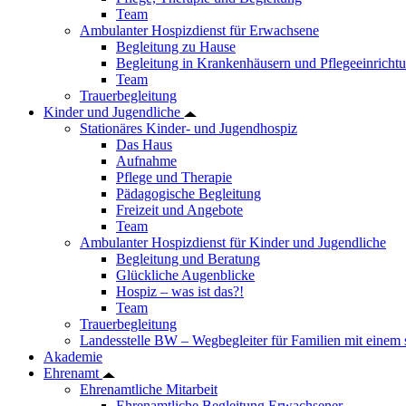
Team
Ambulanter Hospizdienst für Erwachsene
Begleitung zu Hause
Begleitung in Krankenhäusern und Pflegeeinricht
Team
Trauerbegleitung
Kinder und Jugendliche
Stationäres Kinder- und Jugendhospiz
Das Haus
Aufnahme
Pflege und Therapie
Pädagogische Begleitung
Freizeit und Angebote
Team
Ambulanter Hospizdienst für Kinder und Jugendliche
Begleitung und Beratung
Glückliche Augenblicke
Hospiz – was ist das?!
Team
Trauerbegleitung
Landesstelle BW – Wegbegleiter für Familien mit einem
Akademie
Ehrenamt
Ehrenamtliche Mitarbeit
Ehrenamtliche Begleitung Erwachsener