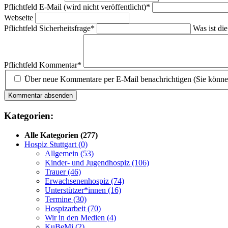
Pflichtfeld
E-Mail (wird nicht veröffentlicht)
*
Webseite
Pflichtfeld
Sicherheitsfrage
*
Was ist di
Pflichtfeld
Kommentar
*
Über neue Kommentare per E-Mail benachrichtigen (Sie könne
Kommentar absenden
Kategorien:
Alle Kategorien
(277)
Hospiz Stuttgart
(0)
Allgemein
(53)
Kinder- und Jugendhospiz
(106)
Trauer
(46)
Erwachsenenhospiz
(74)
Unterstützer*innen
(16)
Termine
(30)
Hospizarbeit
(70)
Wir in den Medien
(4)
KuBeMi
(2)