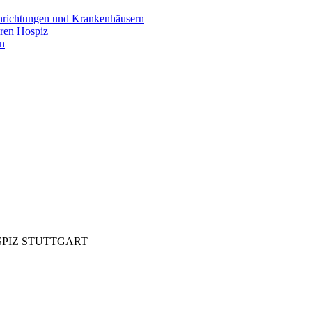
inrichtungen und Krankenhäusern
ären Hospiz
en
s HOSPIZ STUTTGART