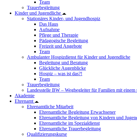
Team
Trauerbegleitung
Kinder und Jugendliche
Stationäres Kinder- und Jugendhospiz
Das Haus
Aufnahme
Pflege und Therapie
Pädagogische Begleitung
Freizeit und Angebote
Team
Ambulanter Hospizdienst für Kinder und Jugendliche
Begleitung und Beratung
Glückliche Augenblicke
Hospiz – was ist das?!
Team
Trauerbegleitung
Landesstelle BW – Wegbegleiter für Familien mit einem
Akademie
Ehrenamt
Ehrenamtliche Mitarbeit
Ehrenamtliche Begleitung Erwachsener
Ehrenamtliche Begleitung von Kindern und Jugend
Ehrenamtliche im Spezialdienst
Ehrenamtliche Trauerbegleitung
Qualifizierungskurse