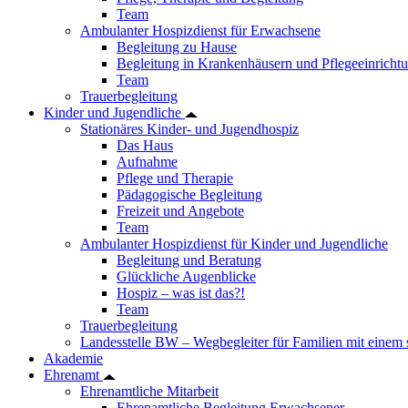
Team
Ambulanter Hospizdienst für Erwachsene
Begleitung zu Hause
Begleitung in Krankenhäusern und Pflegeeinricht
Team
Trauerbegleitung
Kinder und Jugendliche
Stationäres Kinder- und Jugendhospiz
Das Haus
Aufnahme
Pflege und Therapie
Pädagogische Begleitung
Freizeit und Angebote
Team
Ambulanter Hospizdienst für Kinder und Jugendliche
Begleitung und Beratung
Glückliche Augenblicke
Hospiz – was ist das?!
Team
Trauerbegleitung
Landesstelle BW – Wegbegleiter für Familien mit einem
Akademie
Ehrenamt
Ehrenamtliche Mitarbeit
Ehrenamtliche Begleitung Erwachsener