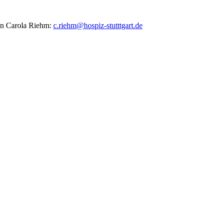
 an Carola Riehm:
c.riehm@hospiz-stutttgart.de