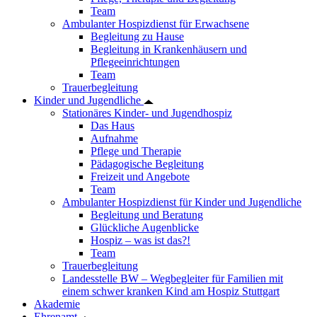
Team
Ambulanter Hospizdienst für Erwachsene
Begleitung zu Hause
Begleitung in Krankenhäusern und
Pflegeeinrichtungen
Team
Trauerbegleitung
Kinder und Jugendliche
Stationäres Kinder- und Jugendhospiz
Das Haus
Aufnahme
Pflege und Therapie
Pädagogische Begleitung
Freizeit und Angebote
Team
Ambulanter Hospizdienst für Kinder und Jugendliche
Begleitung und Beratung
Glückliche Augenblicke
Hospiz – was ist das?!
Team
Trauerbegleitung
Landesstelle BW – Wegbegleiter für Familien mit
einem schwer kranken Kind am Hospiz Stuttgart
Akademie
Ehrenamt