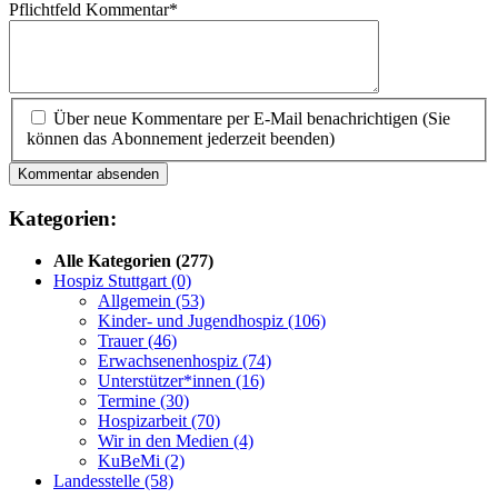
Pflichtfeld
Kommentar
*
Über neue Kommentare per E-Mail benachrichtigen (Sie
können das Abonnement jederzeit beenden)
Kommentar absenden
Kategorien:
Alle Kategorien
(277)
Hospiz Stuttgart
(0)
Allgemein
(53)
Kinder- und Jugendhospiz
(106)
Trauer
(46)
Erwachsenenhospiz
(74)
Unterstützer*innen
(16)
Termine
(30)
Hospizarbeit
(70)
Wir in den Medien
(4)
KuBeMi
(2)
Landesstelle
(58)