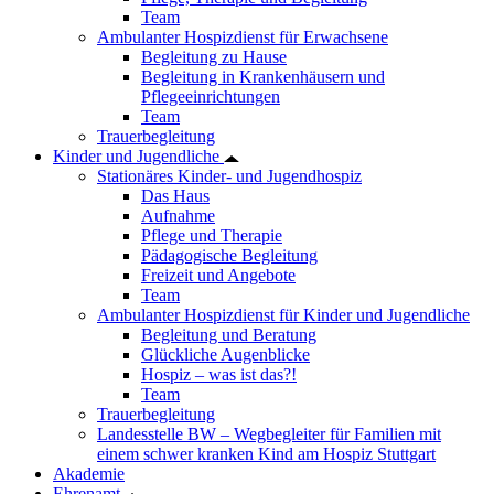
Team
Ambulanter Hospizdienst für Erwachsene
Begleitung zu Hause
Begleitung in Krankenhäusern und
Pflegeeinrichtungen
Team
Trauerbegleitung
Kinder und Jugendliche
Stationäres Kinder- und Jugendhospiz
Das Haus
Aufnahme
Pflege und Therapie
Pädagogische Begleitung
Freizeit und Angebote
Team
Ambulanter Hospizdienst für Kinder und Jugendliche
Begleitung und Beratung
Glückliche Augenblicke
Hospiz – was ist das?!
Team
Trauerbegleitung
Landesstelle BW – Wegbegleiter für Familien mit
einem schwer kranken Kind am Hospiz Stuttgart
Akademie
Ehrenamt