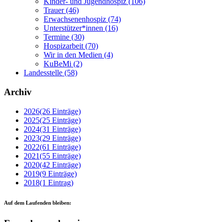
Kinder- und Jugendhospiz
(106)
Trauer
(46)
Erwachsenenhospiz
(74)
Unterstützer*innen
(16)
Termine
(30)
Hospizarbeit
(70)
Wir in den Medien
(4)
KuBeMi
(2)
Landesstelle
(58)
Archiv
2026
(26 Einträge)
2025
(25 Einträge)
2024
(31 Einträge)
2023
(29 Einträge)
2022
(61 Einträge)
2021
(55 Einträge)
2020
(42 Einträge)
2019
(9 Einträge)
2018
(1 Eintrag)
Auf dem Laufenden bleiben: