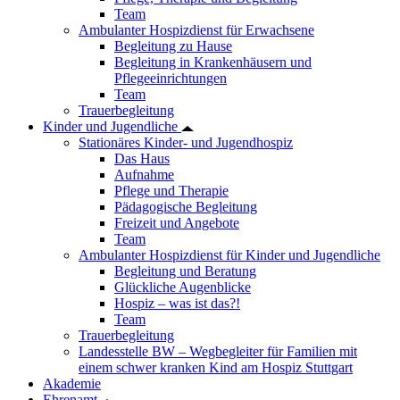
Team
Ambulanter Hospizdienst für Erwachsene
Begleitung zu Hause
Begleitung in Krankenhäusern und
Pflegeeinrichtungen
Team
Trauerbegleitung
Kinder und Jugendliche
Stationäres Kinder- und Jugendhospiz
Das Haus
Aufnahme
Pflege und Therapie
Pädagogische Begleitung
Freizeit und Angebote
Team
Ambulanter Hospizdienst für Kinder und Jugendliche
Begleitung und Beratung
Glückliche Augenblicke
Hospiz – was ist das?!
Team
Trauerbegleitung
Landesstelle BW – Wegbegleiter für Familien mit
einem schwer kranken Kind am Hospiz Stuttgart
Akademie
Ehrenamt