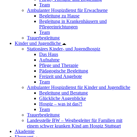
Team
Ambulanter Hospizdienst für Erwachsene
Begleitung zu Hause
Begleitung in Krankenhäusern und
Pflegeeinrichtungen
Team
Trauerbegleitung
Kinder und Jugendliche
Stationäres Kinder- und Jugendhospiz
Das Haus
Aufnahme
Pflege und Therapie
Pädagogische Begleitung
Freizeit und Angebote
Team
Ambulanter Hospizdienst für Kinder und Jugendliche
Begleitung und Beratung
Glückliche Augenblicke
Hospiz – was ist das?!
Team
Trauerbegleitung
Landesstelle BW – Wegbegleiter für Familien mit
einem schwer kranken Kind am Hospiz Stuttgart
Akademie
Ehrenamt