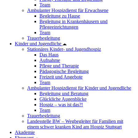
Team
Ambulanter Hospizdienst für Erwachsene
Begleitung zu Hause
Begleitung in Krankenhäusern und
Pflegeeinrichtungen
Team
Trauerbegleitung
Kinder und Jugendliche
Stationäres Kinder- und Jugendhospiz
Das Haus
Aufnahme
Pflege und Therapie
Pädagogische Begleitung
Freizeit und Angebote
Team
Ambulanter Hospizdienst für Kinder und Jugendliche
Begleitung und Beratung
Glückliche Augenblicke
Hospiz – was ist das?!
Team
Trauerbegleitung
Landesstelle BW – Wegbegleiter für Familien mit
einem schwer kranken Kind am Hospiz Stuttgart
Akademie
Ehrenamt