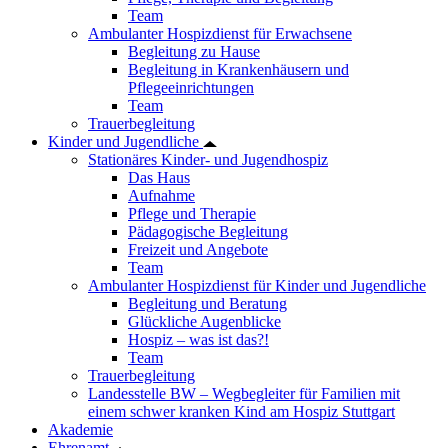
Team
Ambulanter Hospizdienst für Erwachsene
Begleitung zu Hause
Begleitung in Krankenhäusern und
Pflegeeinrichtungen
Team
Trauerbegleitung
Kinder und Jugendliche
Stationäres Kinder- und Jugendhospiz
Das Haus
Aufnahme
Pflege und Therapie
Pädagogische Begleitung
Freizeit und Angebote
Team
Ambulanter Hospizdienst für Kinder und Jugendliche
Begleitung und Beratung
Glückliche Augenblicke
Hospiz – was ist das?!
Team
Trauerbegleitung
Landesstelle BW – Wegbegleiter für Familien mit
einem schwer kranken Kind am Hospiz Stuttgart
Akademie
Ehrenamt