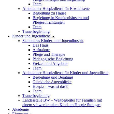
Team
Ambulanter Hospizdienst für Erwachsene
Begleitung zu Hause
Begleitung in Krankenhäusern und
Pflegeeinrichtungen
Team
Trauerbegleitung
Kinder und Jugendliche
Stationäres Kinder- und Jugendhospiz
Das Haus
Aufnahme
Pflege und Therapie
Pädagogische Begleitung
Freizeit und Angebote
Team
Ambulanter Hospizdienst für Kinder und Jugendliche
Begleitung und Beratung
Glückliche Augenblicke
Hospiz – was ist das?!
Team
Trauerbegleitung
Landesstelle BW – Wegbegleiter für Familien mit
einem schwer kranken Kind am Hospiz Stuttgart
Akademie
Ehrenamt