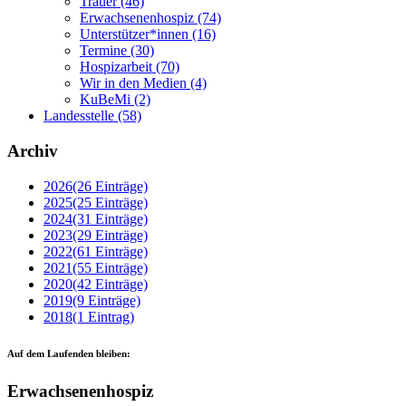
Trauer
(46)
Erwachsenenhospiz
(74)
Unterstützer*innen
(16)
Termine
(30)
Hospizarbeit
(70)
Wir in den Medien
(4)
KuBeMi
(2)
Landesstelle
(58)
Archiv
2026
(26 Einträge)
2025
(25 Einträge)
2024
(31 Einträge)
2023
(29 Einträge)
2022
(61 Einträge)
2021
(55 Einträge)
2020
(42 Einträge)
2019
(9 Einträge)
2018
(1 Eintrag)
Auf dem Laufenden bleiben:
Erwachsenenhospiz