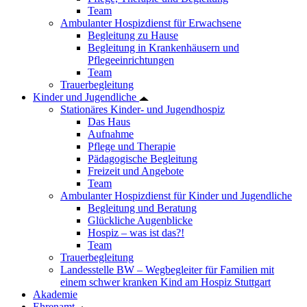
Team
Ambulanter Hospizdienst für Erwachsene
Begleitung zu Hause
Begleitung in Krankenhäusern und
Pflegeeinrichtungen
Team
Trauerbegleitung
Kinder und Jugendliche
Stationäres Kinder- und Jugendhospiz
Das Haus
Aufnahme
Pflege und Therapie
Pädagogische Begleitung
Freizeit und Angebote
Team
Ambulanter Hospizdienst für Kinder und Jugendliche
Begleitung und Beratung
Glückliche Augenblicke
Hospiz – was ist das?!
Team
Trauerbegleitung
Landesstelle BW – Wegbegleiter für Familien mit
einem schwer kranken Kind am Hospiz Stuttgart
Akademie
Ehrenamt