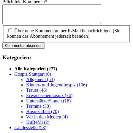
Pflichtfeld
Kommentar
*
Über neue Kommentare per E-Mail benachrichtigen (Sie
können das Abonnement jederzeit beenden)
Kommentar absenden
Kategorien:
Alle Kategorien
(277)
Hospiz Stuttgart
(0)
Allgemein
(53)
Kinder- und Jugendhospiz
(106)
Trauer
(46)
Erwachsenenhospiz
(74)
Unterstützer*innen
(16)
Termine
(30)
Hospizarbeit
(70)
Wir in den Medien
(4)
KuBeMi
(2)
Landesstelle
(58)