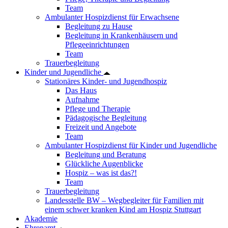
Team
Ambulanter Hospizdienst für Erwachsene
Begleitung zu Hause
Begleitung in Krankenhäusern und
Pflegeeinrichtungen
Team
Trauerbegleitung
Kinder und Jugendliche
Stationäres Kinder- und Jugendhospiz
Das Haus
Aufnahme
Pflege und Therapie
Pädagogische Begleitung
Freizeit und Angebote
Team
Ambulanter Hospizdienst für Kinder und Jugendliche
Begleitung und Beratung
Glückliche Augenblicke
Hospiz – was ist das?!
Team
Trauerbegleitung
Landesstelle BW – Wegbegleiter für Familien mit
einem schwer kranken Kind am Hospiz Stuttgart
Akademie
Ehrenamt