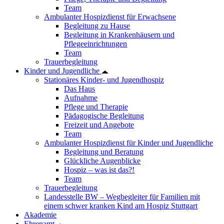
Team
Ambulanter Hospizdienst für Erwachsene
Begleitung zu Hause
Begleitung in Krankenhäusern und
Pflegeeinrichtungen
Team
Trauerbegleitung
Kinder und Jugendliche
Stationäres Kinder- und Jugendhospiz
Das Haus
Aufnahme
Pflege und Therapie
Pädagogische Begleitung
Freizeit und Angebote
Team
Ambulanter Hospizdienst für Kinder und Jugendliche
Begleitung und Beratung
Glückliche Augenblicke
Hospiz – was ist das?!
Team
Trauerbegleitung
Landesstelle BW – Wegbegleiter für Familien mit
einem schwer kranken Kind am Hospiz Stuttgart
Akademie
Ehrenamt