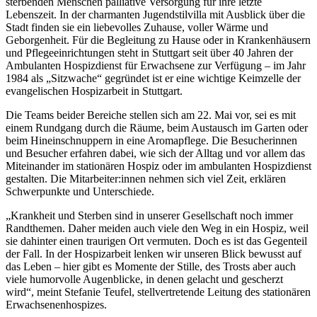
sterbenden Menschen palliative Versorgung für ihre letzte
Lebenszeit. In der charmanten Jugendstilvilla mit Ausblick über die
Stadt finden sie ein liebevolles Zuhause, voller Wärme und
Geborgenheit. Für die Begleitung zu Hause oder in Krankenhäusern
und Pflegeeinrichtungen steht in Stuttgart seit über 40 Jahren der
Ambulanten Hospizdienst für Erwachsene zur Verfügung – im Jahr
1984 als „Sitzwache“ gegründet ist er eine wichtige Keimzelle der
evangelischen Hospizarbeit in Stuttgart.
Die Teams beider Bereiche stellen sich am 22. Mai vor, sei es mit
einem Rundgang durch die Räume, beim Austausch im Garten oder
beim Hineinschnuppern in eine Aromapflege. Die Besucherinnen
und Besucher erfahren dabei, wie sich der Alltag und vor allem das
Miteinander im stationären Hospiz oder im ambulanten Hospizdienst
gestalten. Die Mitarbeiter:innen nehmen sich viel Zeit, erklären
Schwerpunkte und Unterschiede.
„Krankheit und Sterben sind in unserer Gesellschaft noch immer
Randthemen. Daher meiden auch viele den Weg in ein Hospiz, weil
sie dahinter einen traurigen Ort vermuten. Doch es ist das Gegenteil
der Fall. In der Hospizarbeit lenken wir unseren Blick bewusst auf
das Leben – hier gibt es Momente der Stille, des Trosts aber auch
viele humorvolle Augenblicke, in denen gelacht und gescherzt
wird“, meint Stefanie Teufel, stellvertretende Leitung des stationären
Erwachsenenhospizes.