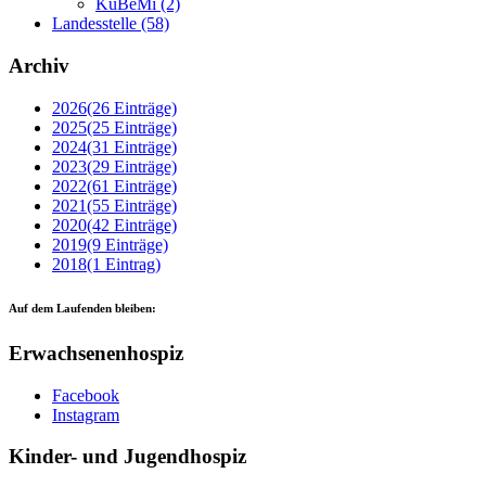
KuBeMi
(2)
Landesstelle
(58)
Archiv
2026
(26 Einträge)
2025
(25 Einträge)
2024
(31 Einträge)
2023
(29 Einträge)
2022
(61 Einträge)
2021
(55 Einträge)
2020
(42 Einträge)
2019
(9 Einträge)
2018
(1 Eintrag)
Auf dem Laufenden bleiben:
Erwachsenenhospiz
Facebook
Instagram
Kinder- und Jugendhospiz