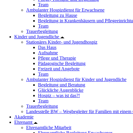
Team
Ambulanter Hospizdienst für Erwachsene
Begleitung zu Hause
Begleitung in Krankenhäusern und Pflegeeinricht
Team
Trauerbegleitung
Kinder und Jugendliche
Stationäres Kinder- und Jugendhospiz
Das Haus
Aufnahme
Pflege und Therapie
Pädagogische Begleitung
Freizeit und Angebote
Team
Ambulanter Hospizdienst für Kinder und Jugendliche
Begleitung und Beratung
Glückliche Augenblicke
Hospiz – was ist das?!
Team
Trauerbegleitung
Landesstelle BW – Wegbegleiter für Familien mit einem
Akademie
Ehrenamt
Ehrenamtliche Mitarbeit
Ehrenamtliche Begleitung Erwachsener