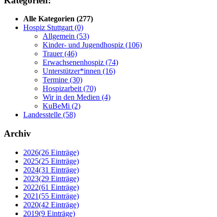
Kategorien:
Alle Kategorien
(277)
Hospiz Stuttgart
(0)
Allgemein
(53)
Kinder- und Jugendhospiz
(106)
Trauer
(46)
Erwachsenenhospiz
(74)
Unterstützer*innen
(16)
Termine
(30)
Hospizarbeit
(70)
Wir in den Medien
(4)
KuBeMi
(2)
Landesstelle
(58)
Archiv
2026
(26 Einträge)
2025
(25 Einträge)
2024
(31 Einträge)
2023
(29 Einträge)
2022
(61 Einträge)
2021
(55 Einträge)
2020
(42 Einträge)
2019
(9 Einträge)