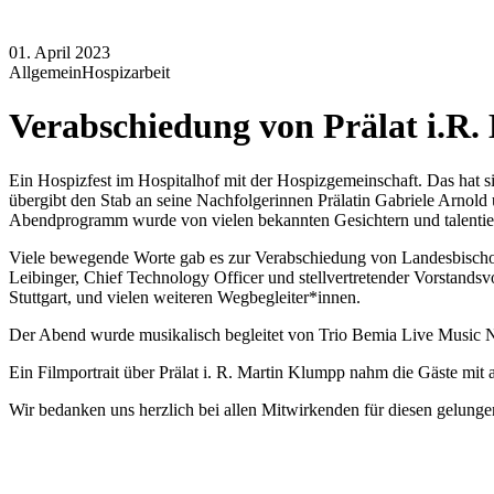
01. April 2023
Allgemein
Hospizarbeit
Verabschiedung von Prälat i.R
Ein Hospizfest im Hospitalhof mit der Hospizgemeinschaft. Das hat s
übergibt den Stab an seine Nachfolgerinnen Prälatin Gabriele Arnol
Abendprogramm wurde von vielen bekannten Gesichtern und talentier
Viele bewegende Worte gab es zur Verabschiedung von Landesbischo
Leibinger, Chief Technology Officer und stellvertretender Vorstand
Stuttgart, und vielen weiteren Wegbegleiter*innen.
Der Abend wurde musikalisch begleitet von Trio Bemia Live Music No
Ein Filmportrait über Prälat i. R. Martin Klumpp nahm die Gäste mit a
Wir bedanken uns herzlich bei allen Mitwirkenden für diesen gelung