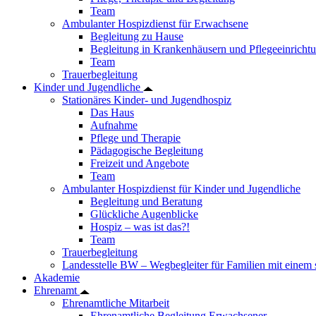
Team
Ambulanter Hospizdienst für Erwachsene
Begleitung zu Hause
Begleitung in Krankenhäusern und Pflegeeinricht
Team
Trauerbegleitung
Kinder und Jugendliche
Stationäres Kinder- und Jugendhospiz
Das Haus
Aufnahme
Pflege und Therapie
Pädagogische Begleitung
Freizeit und Angebote
Team
Ambulanter Hospizdienst für Kinder und Jugendliche
Begleitung und Beratung
Glückliche Augenblicke
Hospiz – was ist das?!
Team
Trauerbegleitung
Landesstelle BW – Wegbegleiter für Familien mit einem
Akademie
Ehrenamt
Ehrenamtliche Mitarbeit
Ehrenamtliche Begleitung Erwachsener