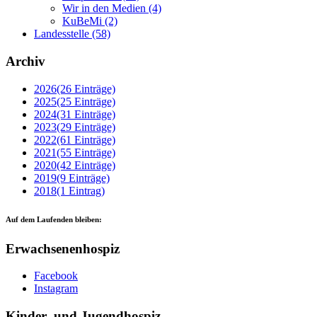
Wir in den Medien
(4)
KuBeMi
(2)
Landesstelle
(58)
Archiv
2026
(26 Einträge)
2025
(25 Einträge)
2024
(31 Einträge)
2023
(29 Einträge)
2022
(61 Einträge)
2021
(55 Einträge)
2020
(42 Einträge)
2019
(9 Einträge)
2018
(1 Eintrag)
Auf dem Laufenden bleiben:
Erwachsenenhospiz
Facebook
Instagram
Kinder- und Jugendhospiz