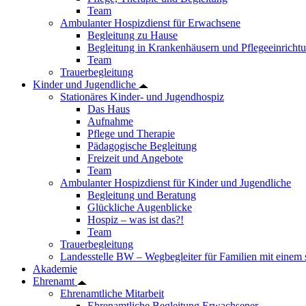
Team
Ambulanter Hospizdienst für Erwachsene
Begleitung zu Hause
Begleitung in Krankenhäusern und Pflegeeinricht
Team
Trauerbegleitung
Kinder und Jugendliche
Stationäres Kinder- und Jugendhospiz
Das Haus
Aufnahme
Pflege und Therapie
Pädagogische Begleitung
Freizeit und Angebote
Team
Ambulanter Hospizdienst für Kinder und Jugendliche
Begleitung und Beratung
Glückliche Augenblicke
Hospiz – was ist das?!
Team
Trauerbegleitung
Landesstelle BW – Wegbegleiter für Familien mit einem
Akademie
Ehrenamt
Ehrenamtliche Mitarbeit
Ehrenamtliche Begleitung Erwachsener