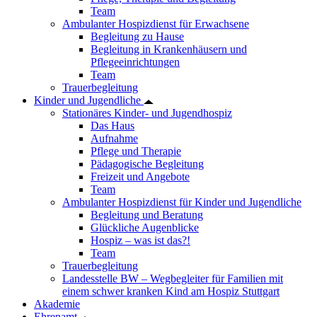
Team
Ambulanter Hospizdienst für Erwachsene
Begleitung zu Hause
Begleitung in Krankenhäusern und
Pflegeeinrichtungen
Team
Trauerbegleitung
Kinder und Jugendliche
Stationäres Kinder- und Jugendhospiz
Das Haus
Aufnahme
Pflege und Therapie
Pädagogische Begleitung
Freizeit und Angebote
Team
Ambulanter Hospizdienst für Kinder und Jugendliche
Begleitung und Beratung
Glückliche Augenblicke
Hospiz – was ist das?!
Team
Trauerbegleitung
Landesstelle BW – Wegbegleiter für Familien mit
einem schwer kranken Kind am Hospiz Stuttgart
Akademie
Ehrenamt