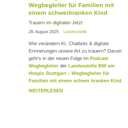
Wegbegleiter für Familien mit
STATION
einem schwerkranken Kind
IN
STUTTGART
Trauern im digitalen Jetzt
28. August 2025
Landesstelle
Wie verändern KI, Chatbots & digitale
Erinnerungen unsere Art zu trauern? Darum
geht's in der neuen Folge im
Podcast
Wegbegleiter
der
Landesstelle BW am
Hospiz Stuttgart – Wegbegleiter für
Familien mit einem schwer kranken Kind.
WEITERLESEN
NEUE
FOLGE
85
-
DER