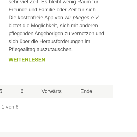
sehr viel Zeit. Es bleibt wenig Raum für
KIND
Freunde und Familie oder Zeit für sich.
Die kostenfreie App von
wir pflegen e.V.
bietet die Möglichkeit, sich mit anderen
pflegenden Angehörigen zu vernetzen und
sich über die Herausforderungen im
Pflegealltag auszutauschen.
WEITERLESEN
NEUE
FOLGE
78
-
5
6
Vorwärts
Ende
DER
PODCAST
 1 von 6
WEGBEGLEITER
FÜR
FAMILIEN
MIT