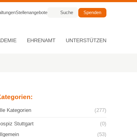
altungen
Stellenangebote
Suche
Spenden
ADEMIE
EHRENAMT
UNTERSTÜTZEN
Kategorien:
lle Kategorien
(277)
ospiz Stuttgart
(0)
llgemein
(53)