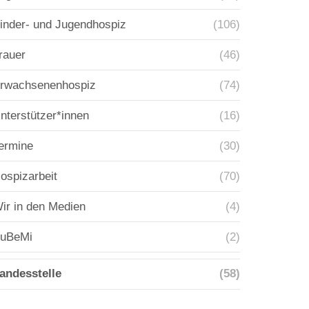
inder- und Jugendhospiz
(106)
rauer
(46)
rwachsenenhospiz
(74)
nterstützer*innen
(16)
ermine
(30)
ospizarbeit
(70)
ir in den Medien
(4)
uBeMi
(2)
andesstelle
(58)