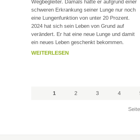
Wegbegleiter. Damals hatte er aufgrund einer
schweren Erkrankung seiner Lunge nur noch
eine Lungenfunktion von unter 20 Prozent.
2024 hat sich sein Leben von Grund auf
verändert. Er hat eine neue Lunge und damit
ein neues Leben geschenkt bekommen.
WEITERLESEN
NEUE
FOLGE
79
-
DER
1
2
3
4
PODCAST
WEGBEGLEITER
Seite
FÜR
FAMILIEN
MIT
EINEM