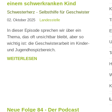
einem schwerkranken Kind
K
Schwesterherz - Selbsthilfe für Geschwister
T
02. Oktober 2025
Landesstelle
In dieser Episode sprechen wir über ein
E
Thema, das oft unsichtbar bleibt, aber so
U
wichtig ist: die Geschwisterarbeit im Kinder-
und Jugendhospizbereich.
T
WEITERLESEN
NEUE
H
FOLGE
86
W
-
K
DER
PODCAST
L
WEGBEGLEITER
FÜR
Neue Folge 84 - Der Podcast