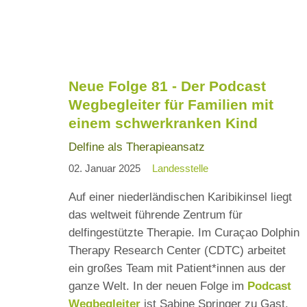
NEUE
FOLGE
83
-
DER
Neue Folge 81 - Der Podcast
PODCAST
Wegbegleiter für Familien mit
WEGBEGLEITER
einem schwerkranken Kind
FÜR
FAMILIEN
Delfine als Therapieansatz
MIT
02. Januar 2025
Landesstelle
EINEM
SCHWERKRANKEN
Auf einer niederländischen Karibikinsel liegt
KIND
das weltweit führende Zentrum für
delfingestützte Therapie. Im Curaçao Dolphin
Therapy Research Center (CDTC) arbeitet
ein großes Team mit Patient*innen aus der
ganze Welt. In der neuen Folge im
Podcast
Wegbegleiter
ist Sabine Springer zu Gast.