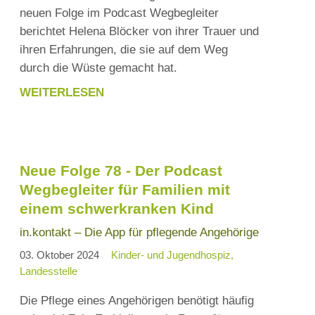
neuen Folge im Podcast Wegbegleiter
berichtet Helena Blöcker von ihrer Trauer und
ihren Erfahrungen, die sie auf dem Weg
durch die Wüste gemacht hat.
WEITERLESEN
NEUE
FOLGE
80
-
Neue Folge 78 - Der Podcast
DER
Wegbegleiter für Familien mit
PODCAST
einem schwerkranken Kind
WEGBEGLEITER
FÜR
in.kontakt – Die App für pflegende Angehörige
FAMILIEN
03. Oktober 2024
Kinder- und Jugendhospiz
MIT
Landesstelle
EINEM
Die Pflege eines Angehörigen benötigt häufig
SCHWERKRANKEN