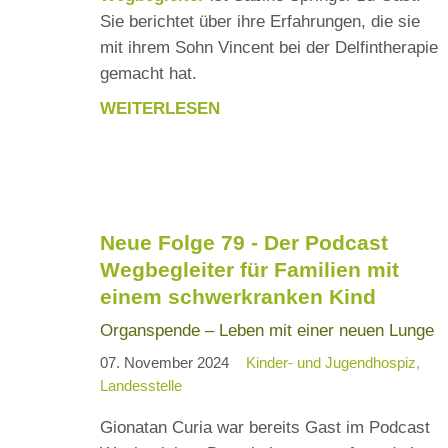
Sie berichtet über ihre Erfahrungen, die sie
mit ihrem Sohn Vincent bei der Delfintherapie
gemacht hat.
WEITERLESEN
NEUE
FOLGE
81
-
DER
Neue Folge 79 - Der Podcast
PODCAST
Wegbegleiter für Familien mit
WEGBEGLEITER
einem schwerkranken Kind
FÜR
FAMILIEN
Organspende – Leben mit einer neuen Lunge
MIT
07. November 2024
Kinder- und Jugendhospiz
EINEM
Landesstelle
SCHWERKRANKEN
Gionatan Curia war bereits Gast im Podcast
KIND