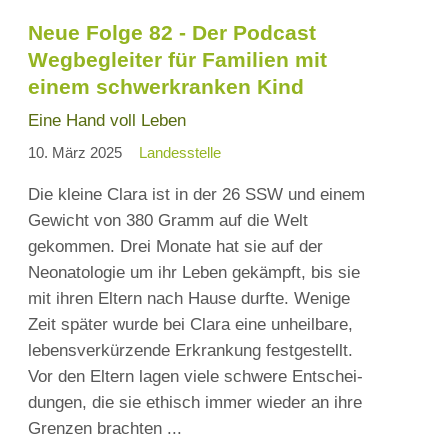
-
Neue Folge 82 - Der Podcast
DER
Wegbegleiter für Familien mit
PODCAST
einem schwerkranken Kind
WEGBEGLEITER
FÜR
Eine Hand voll Leben
FAMILIEN
10. März 2025
Landesstelle
MIT
EINEM
Die kleine Clara ist in der 26 SSW und einem
SCHWERKRANKEN
Gewicht von 380 Gramm auf die Welt
KIND
gekommen. Drei Monate hat sie auf der
Neonatologie um ihr Leben gekämpft, bis sie
mit ihren Eltern nach Hause durfte. Wenige
Zeit später wurde bei Clara eine unheilbare,
lebensverkürzende Erkrankung festgestellt.
Vor den Eltern lagen viele schwere Entschei-
dungen, die sie ethisch immer wieder an ihre
Grenzen brachten ...