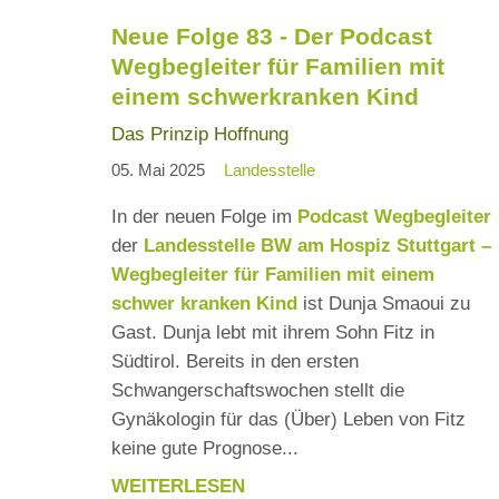
PODCAST
Neue Folge 83 - Der Podcast
WEGBEGLEITER
Wegbegleiter für Familien mit
FÜR
einem schwerkranken Kind
FAMILIEN
MIT
Das Prinzip Hoffnung
EINEM
05. Mai 2025
Landesstelle
SCHWERKRANKEN
KIND
In der neuen Folge im
Podcast Wegbegleiter
der
Landesstelle BW am Hospiz Stuttgart –
Wegbegleiter für Familien mit einem
schwer kranken Kind
ist Dunja Smaoui zu
Gast. Dunja lebt mit ihrem Sohn Fitz in
Südtirol. Bereits in den ersten
Schwangerschaftswochen stellt die
Gynäkologin für das (Über) Leben von Fitz
keine gute Prognose...
WEITERLESEN