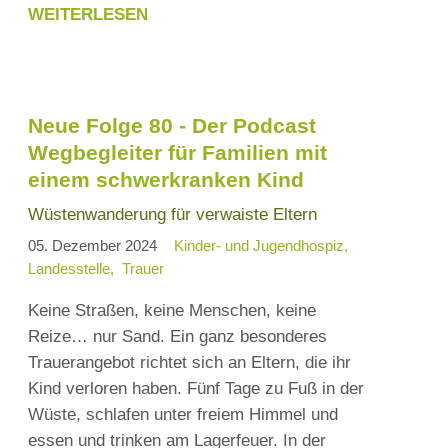
WEITERLESEN
NEUE
FOLGE
82
-
Neue Folge 80 - Der Podcast
DER
Wegbegleiter für Familien mit
PODCAST
einem schwerkranken Kind
WEGBEGLEITER
FÜR
Wüstenwanderung für verwaiste Eltern
FAMILIEN
05. Dezember 2024
Kinder- und Jugendhospiz
MIT
Landesstelle
Trauer
EINEM
Keine Straßen, keine Menschen, keine
SCHWERKRANKEN
Reize… nur Sand. Ein ganz besonderes
KIND
Trauerangebot richtet sich an Eltern, die ihr
Kind verloren haben. Fünf Tage zu Fuß in der
Wüste, schlafen unter freiem Himmel und
essen und trinken am Lagerfeuer. In der