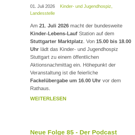
01. Juli 2026
Kinder- und Jugendhospiz
Landesstelle
Am
21. Juli 2026
macht der bundesweite
Kinder-Lebens-Lauf
Station auf dem
Stuttgarter Marktplatz
. Von
15.00 bis 18.00
Uhr
lädt das Kinder- und Jugendhospiz
Stuttgart zu einem öffentlichen
Aktionsnachmittag ein. Höhepunkt der
Veranstaltung ist die feierliche
Fackelübergabe um 16.00 Uhr
vor dem
Rathaus.
WEITERLESEN
KINDER-
LEBENS-
LAUF
2026
Neue Folge 85 - Der Podcast
MACHT