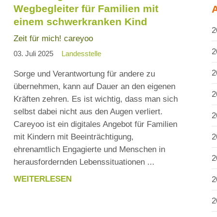
FAMILIEN
Wegbegleiter für Familien mit
MIT
einem schwerkranken Kind
EINEM
2
Zeit für mich! careyoo
SCHWERKRANKEN
2
KIND
03. Juli 2025
Landesstelle
2
Sorge und Verantwortung für andere zu
übernehmen, kann auf Dauer an den eigenen
2
Kräften zehren. Es ist wichtig, dass man sich
selbst dabei nicht aus den Augen verliert.
2
Careyoo ist ein digitales Angebot für Familien
2
mit Kindern mit Beeinträchtigung,
ehrenamtlich Engagierte und Menschen in
2
herausfordernden Lebenssituationen ...
WEITERLESEN
2
NEUE
FOLGE
2
84