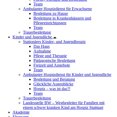
Team
Ambulanter Hospizdienst für Erwachsene
Begleitung zu Hause
Begleitung in Krankenhäusern und
Pflegeeinrichtungen
Team
Trauerbegleitung
Kinder und Jugendliche
Stationäres Kinder- und Jugendhospiz
Das Haus
Aufnahme
Pflege und Therapie
Pädagogische Begleitung
Freizeit und Angebote
Team
Ambulanter Hospizdienst für Kinder und Jugendliche
Begleitung und Beratung
Glückliche Augenblicke
Hospiz – was ist das?!
Team
Trauerbegleitung
Landesstelle BW – Wegbegleiter für Familien mit
einem schwer kranken Kind am Hospiz Stuttgart
Akademie
Ehrenamt