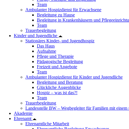
Team
Ambulanter Hospizdienst für Erwachsene
Begleitung zu Hause
Begleitung in Krankenhäusern und Pflegeeinricht
Team
Trauerbegleitung
Kinder und Jugendliche
Stationäres Kinder- und Jugendhospiz
Das Haus
Aufnahme
Pflege und Therapie
Pädagogische Begleitung
Freizeit und Angebote
Team
Ambulanter Hospizdienst für Kinder und Jugendliche
Begleitung und Beratung
Glückliche Augenblicke
Hospiz – was ist das?!
Team
Trauerbegleitung
Landesstelle BW – Wegbegleiter für Familien mit einem
Akademie
Ehrenamt
Ehrenamtliche Mitarbeit
Ehrenamtliche Begleitung Erwachsener