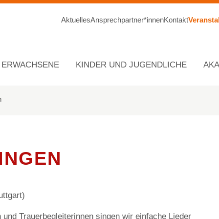
Aktuelles
Ansprechpartner*innen
Kontakt
Veransta
ERWACHSENE
KINDER UND JUGENDLICHE
AK
n
INGEN
ttgart)
nd Trauerbegleiterinnen singen wir einfache Lieder