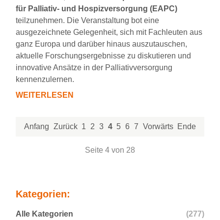
für Palliativ- und Hospizversorgung (EAPC)
EINEM
teilzunehmen. Die Veranstaltung bot eine
SCHWERKRANKEN
ausgezeichnete Gelegenheit, sich mit Fachleuten aus
KIND
ganz Europa und darüber hinaus auszutauschen,
aktuelle Forschungsergebnisse zu diskutieren und
innovative Ansätze in der Palliativversorgung
kennenzulernen.
WEITERLESEN
BESUCH
AUF
DER
Anfang
Zurück
1
2
3
4
5
6
7
Vorwärts
Ende
EPAC
IN
Seite 4 von 28
HELSINKI
Kategorien:
Alle Kategorien
(277)