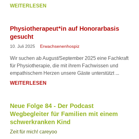
WEITERLESEN
FSJ
IM
KINDER-
Physiotherapeut*in auf Honorarbasis
UND
gesucht
JUGENDHOSPIZ
10. Juli 2025
Erwachsenenhospiz
Wir suchen ab August/September 2025 eine Fachkraft
für Physiotherapie, die mit ihrem Fachwissen und
empathischem Herzen unsere Gäste unterstützt ...
WEITERLESEN
PHYSIOTHERAPEUT*IN
AUF
HONORARBASIS
Neue Folge 84 - Der Podcast
GESUCHT
Wegbegleiter für Familien mit einem
schwerkranken Kind
Zeit für mich! careyoo