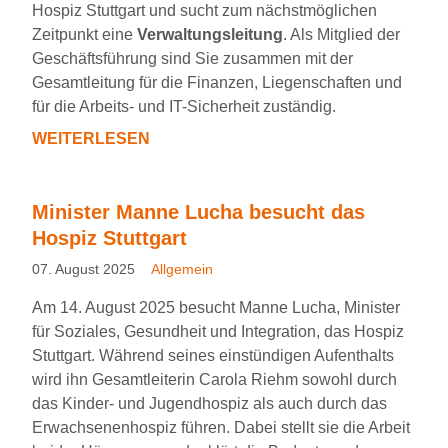
Hospiz Stuttgart und sucht zum nächstmöglichen
FAMILIEN
Zeitpunkt eine
Verwaltungsleitung
. Als Mitglied der
MIT
Geschäftsführung sind Sie zusammen mit der
EINEM
Gesamtleitung für die Finanzen, Liegenschaften und
SCHWERKRANKEN
für die Arbeits- und IT-Sicherheit zuständig.
KIND
WEITERLESEN
LEITUNG
FINANZEN
UND
Minister Manne Lucha besucht das
LIEGENSCHAFTEN
Hospiz Stuttgart
GESUCHT
07. August 2025
Allgemein
Am 14. August 2025 besucht Manne Lucha, Minister
für Soziales, Gesundheit und Integration, das Hospiz
Stuttgart. Während seines einstündigen Aufenthalts
wird ihn Gesamtleiterin Carola Riehm sowohl durch
das Kinder- und Jugendhospiz als auch durch das
Erwachsenenhospiz führen. Dabei stellt sie die Arbeit