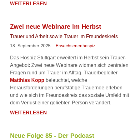
WEITERLESEN
TRAUERWANDERN
IN
STADTNAHER
Zwei neue Webinare im Herbst
NATUR
Trauer und Arbeit sowie Trauer im Freundeskreis
18. September 2025
Erwachsenenhospiz
Das Hospiz Stuttgart erweitert im Herbst sein Trauer-
Angebot: Zwei neue Webinare widmen sich zentralen
Fragen rund um Trauer im Alltag. Trauerbegleiter
Matthias Kopp
beleuchtet, welche
Herausforderungen berufstätige Trauernde erleben
und wie sich im Freundeskreis das soziale Umfeld mit
dem Verlust einer geliebten Person verändert.
WEITERLESEN
ZWEI
NEUE
WEBINARE
Neue Folge 85 - Der Podcast
IM