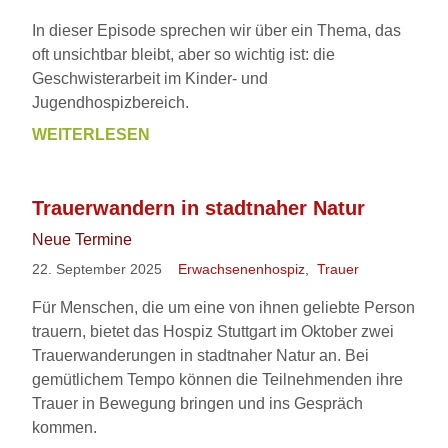
In dieser Episode sprechen wir über ein Thema, das
oft unsichtbar bleibt, aber so wichtig ist: die
Geschwisterarbeit im Kinder- und
Jugendhospizbereich.
WEITERLESEN
NEUE
FOLGE
86
Trauerwandern in stadtnaher Natur
-
Neue Termine
DER
PODCAST
22. September 2025
Erwachsenenhospiz
Trauer
WEGBEGLEITER
Für Menschen, die um eine von ihnen geliebte Person
FÜR
trauern, bietet das Hospiz Stuttgart im Oktober zwei
FAMILIEN
Trauerwanderungen in stadtnaher Natur an. Bei
MIT
gemütlichem Tempo können die Teilnehmenden ihre
EINEM
Trauer in Bewegung bringen und ins Gespräch
SCHWERKRANKEN
kommen.
KIND