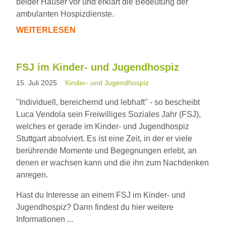
beider Häuser vor und erklärt die Bedeutung der
ambulanten Hospizdienste.
WEITERLESEN
MINISTER
MANNE
LUCHA
FSJ im Kinder- und Jugendhospiz
BESUCHT
15. Juli 2025
Kinder- und Jugendhospiz
DAS
HOSPIZ
"Individuell, bereichernd und lebhaft" - so bescheibt
STUTTGART
Luca Vendola sein Freiwilliges Soziales Jahr (FSJ),
welches er gerade im Kinder- und Jugendhospiz
Stuttgart absolviert. Es ist eine Zeit, in der er viele
berührende Momente und Begegnungen erlebt, an
denen er wachsen kann und die ihn zum Nachdenken
anregen.
Hast du Interesse an einem FSJ im Kinder- und
Jugendhospiz? Dann findest du hier weitere
Informationen ...