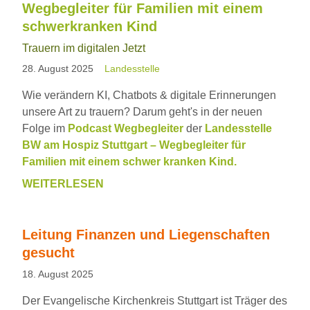
Wegbegleiter für Familien mit einem
HERBST
schwerkranken Kind
Trauern im digitalen Jetzt
28. August 2025
Landesstelle
Wie verändern KI, Chatbots & digitale Erinnerungen
unsere Art zu trauern? Darum geht's in der neuen
Folge im
Podcast Wegbegleiter
der
Landesstelle
BW am Hospiz Stuttgart – Wegbegleiter für
Familien mit einem schwer kranken Kind.
WEITERLESEN
NEUE
FOLGE
85
Leitung Finanzen und Liegenschaften
-
gesucht
DER
PODCAST
18. August 2025
WEGBEGLEITER
Der Evangelische Kirchenkreis Stuttgart ist Träger des
FÜR