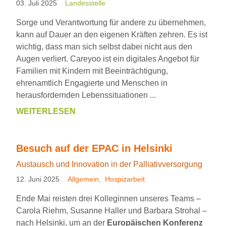
03. Juli 2025
Landesstelle
Sorge und Verantwortung für andere zu übernehmen,
kann auf Dauer an den eigenen Kräften zehren. Es ist
wichtig, dass man sich selbst dabei nicht aus den
Augen verliert. Careyoo ist ein digitales Angebot für
Familien mit Kindern mit Beeinträchtigung,
ehrenamtlich Engagierte und Menschen in
herausfordernden Lebenssituationen ...
WEITERLESEN
NEUE
FOLGE
84
Besuch auf der EPAC in Helsinki
-
Austausch und Innovation in der Palliativversorgung
DER
PODCAST
12. Juni 2025
Allgemein
Hospizarbeit
WEGBEGLEITER
Ende Mai reisten drei Kolleginnen unseres Teams –
FÜR
Carola Riehm, Susanne Haller und Barbara Strohal –
FAMILIEN
nach Helsinki, um an der
Europäischen Konferenz
MIT